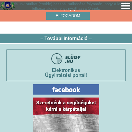
Weboldalunk sütiket (cookie) használ működése folyamán, hogy a legjobb
felhasználói élményt nyújthassa Önnek.
ELFOGADOM
-- További információ --
Elektronikus
Ügyintézési portál!