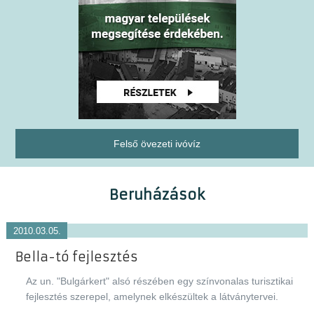
Felső övezeti ivóvíz
Beruházások
2010.03.05.
Bella-tó fejlesztés
Az un. "Bulgárkert" alsó részében egy színvonalas turisztikai
fejlesztés szerepel, amelynek elkészültek a látványtervei.