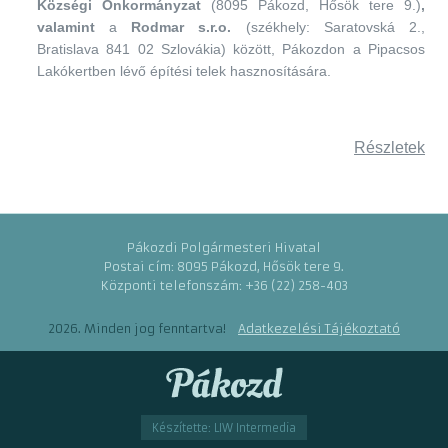
Községi Önkormányzat
(8095 Pákozd, Hősök tere 9.)
,
valamint
a
Rodmar s.r.o.
(székhely: Saratovská 2.,
Bratislava 841 02 Szlovákia) között, Pákozdon a Pipacsos
Lakókertben lévő építési telek hasznosítására.
Részletek
Pákozdi Polgármesteri Hivatal
Postai cím: 8095 Pákozd, Hősök tere 9.
Központi telefonszám: +36 (22) 258-403
2026. Minden jog fenntartva!
Adatkezelési Tájékoztató
Készítette: LIW Intermedia