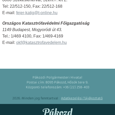
Tel: 22/512-150, Fax: 22/512-168
E-mail:
fejer-katig@t-online.hu
Országos Katasztrófavédelmi Főigazgatóság
1149 Budapest, Mogyoródi út 43.
Tel.:
1/469 4100,
Fax:
1/469-4169
E-mail:
okf@katasztrofavedelem.hu
Pákozdi Polgármesteri Hivatal
Postai cím: 8095 Pákozd, Hősök tere 9.
Központi telefonszám: +36 (22) 258-403
2026. Minden jog fenntartva!
Adatkezelési Tájékoztató