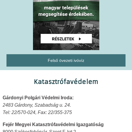
Felső övezeti ivóvíz
Katasztrófavédelem
Gárdonyi Polgári Védelmi Iroda:
2483 Gárdony, Szabadság u. 24.
Tel: 22/570-024, Fax: 22/355-375
Fejér Megyei Katasztrófavédelmi Igazgatóság
8000 Székesfehérvár, Szent F. krt 2.