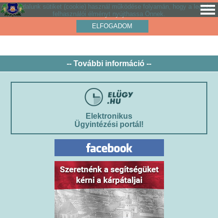
Weboldalunk sütiket (cookie) használ működése folyamán, hogy a legjobb
felhasználói élményt nyújthassa Önnek.
ELFOGADOM
-- További információ --
Elektronikus
Ügyintézési portál!