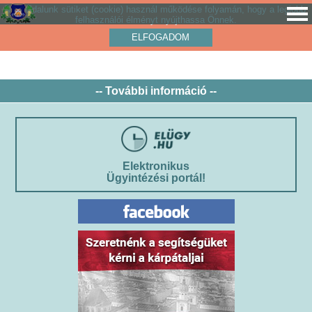
Weboldalunk sütiket (cookie) használ működése folyamán, hogy a legjobb
felhasználói élményt nyújthassa Önnek.
ELFOGADOM
-- További információ --
Elektronikus
Ügyintézési portál!