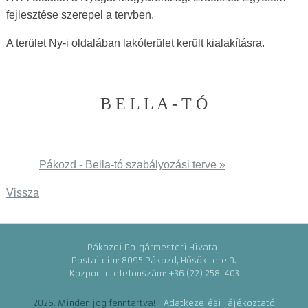
fejlesztése szerepel a tervben.
A terület Ny-i oldalában lakóterület került kialakításra.
B E L L A - T Ó
Pákozd - Bella-tó szabályozási terve »
Vissza
Pákozdi Polgármesteri Hivatal
Postai cím: 8095 Pákozd, Hősök tere 9.
Központi telefonszám: +36 (22) 258-403
2026. Minden jog fenntartva!
Adatkezelési Tájékoztató