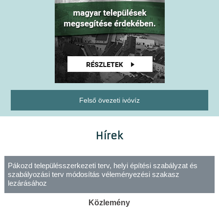
Felső övezeti ivóvíz
Hírek
Pákozd településszerkezeti terv, helyi építési szabályzat és
szabályozási terv módosítás véleményezési szakasz
lezárásához
Közlemény