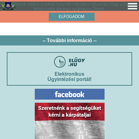
Weboldalunk sütiket (cookie) használ működése folyamán, hogy a legjobb
felhasználói élményt nyújthassa Önnek.
ELFOGADOM
-- További információ --
Elektronikus
Ügyintézési portál!