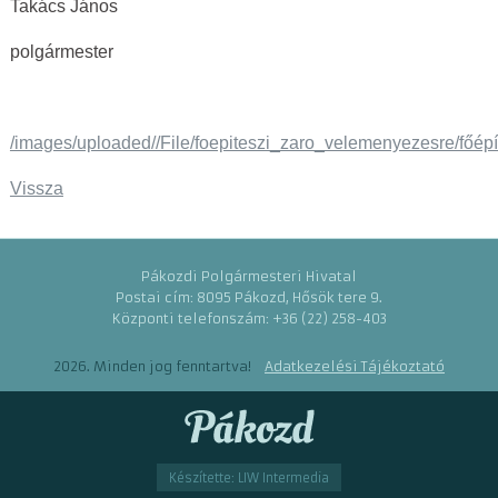
Takács János
polgármester
/images/uploaded//File/foepiteszi_zaro_velemenyezesre/főépíte
Vissza
Pákozdi Polgármesteri Hivatal
Postai cím: 8095 Pákozd, Hősök tere 9.
Központi telefonszám: +36 (22) 258-403
2026. Minden jog fenntartva!
Adatkezelési Tájékoztató
Készítette: LIW Intermedia