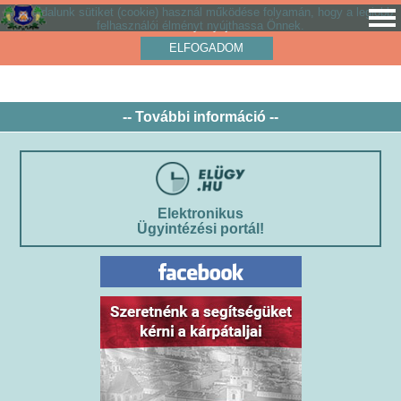
Weboldalunk sütiket (cookie) használ működése folyamán, hogy a legjobb
felhasználói élményt nyújthassa Önnek.
ELFOGADOM
-- További információ --
Elektronikus
Ügyintézési portál!