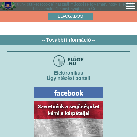
Weboldalunk sütiket (cookie) használ működése folyamán, hogy a legjobb
felhasználói élményt nyújthassa Önnek.
ELFOGADOM
-- További információ --
Elektronikus
Ügyintézési portál!