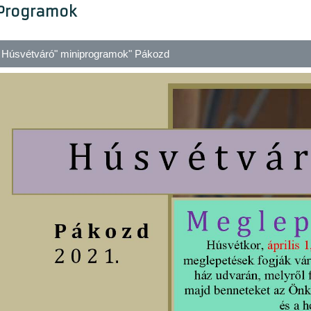
Programok
Húsvétváró" miniprogramok" Pákozd