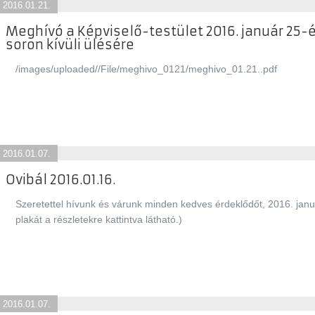
2016.01.21.
Meghívó a Képviselő-testület 2016. január 25-é
soron kívüli ülésére
/images/uploaded//File/meghivo_0121/meghivo_01.21..pdf
2016.01.07.
Ovibál 2016.01.16.
Szeretettel hívunk és várunk minden kedves érdeklődőt, 2016. januá
plakát a részletekre kattintva látható.)
2016.01.07.