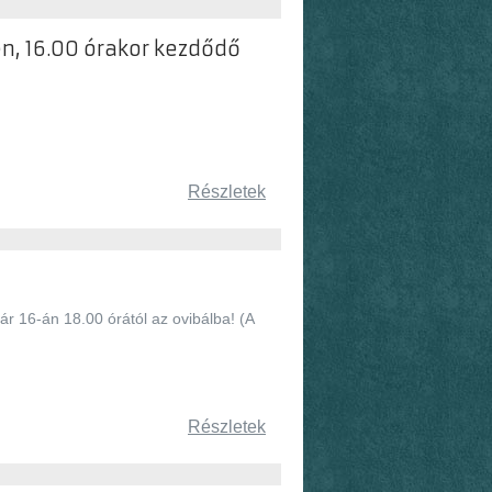
n, 16.00 órakor kezdődő
Részletek
r 16-án 18.00 órától az ovibálba! (A
Részletek