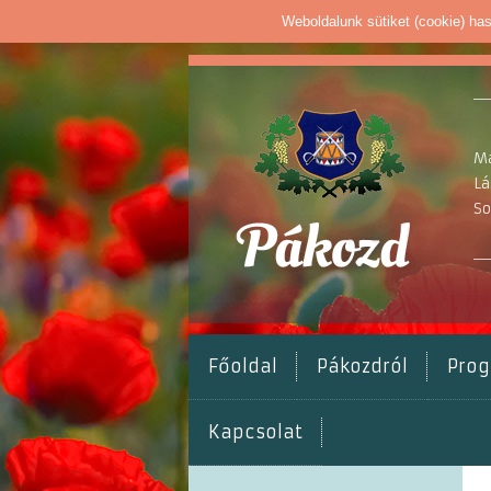
Weboldalunk sütiket (cookie) ha
Ma
Lá
So
Főoldal
Pákozdról
Pro
Kapcsolat