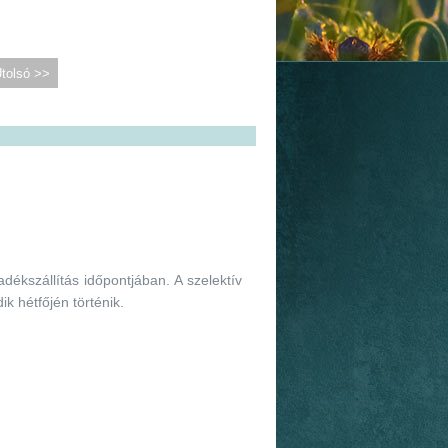
tolsó >>
adékszállítás időpontjában. A szelektív
k hétfőjén történik.