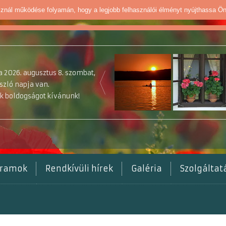
sznál működése folyamán, hogy a legjobb felhasználói élményt nyújthassa Ö
 2026. augusztus 8. szombat,
szló napja van.
k boldogságot kívánunk!
gramok
Rendkívüli hírek
Galéria
Szolgálta