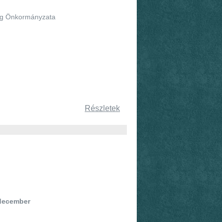
ányzata
Részletek
 december