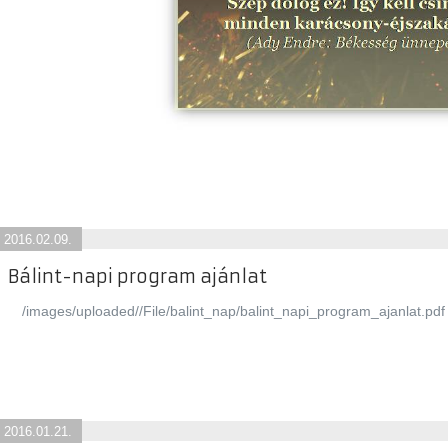
2016.02.09.
Bálint-napi program ajánlat
/images/uploaded//File/balint_nap/balint_napi_program_ajanlat.pdf
2016.01.21.