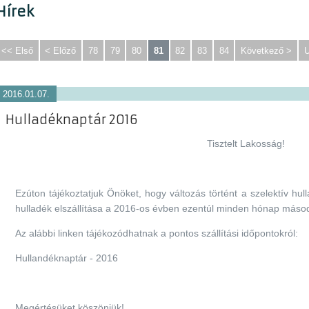
Hírek
<< Első
< Előző
78
79
80
81
82
83
84
Következő >
U
2016.01.07.
Hulladéknaptár 2016
Tisztelt Lakosság!
Ezúton tájékoztatjuk Önöket, hogy változás történt a szelektív hull
hulladék elszállítása a 2016-os évben ezentúl minden hónap másodi
Az alábbi linken tájékozódhatnak a pontos szállítási időpontokról:
Hullandéknaptár - 2016
Megértésüket köszönjük!