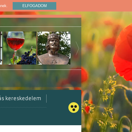
nnek.
ELFOGADOM
tás kereskedelem