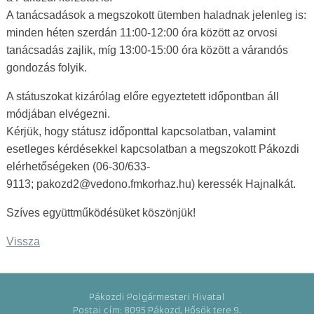
A tanácsadások a megszokott ütemben haladnak jelenleg is:
minden héten szerdán 11:00-12:00 óra között az orvosi
tanácsadás zajlik, míg 13:00-15:00 óra között a várandós
gondozás folyik.
A státuszokat kizárólag előre egyeztetett időpontban áll
módjában elvégezni.
Kérjük, hogy státusz időponttal kapcsolatban, valamint
esetleges kérdésekkel kapcsolatban a megszokott Pákozdi
elérhetőségeken (06-30/633-
9113; pakozd2@vedono.fmkorhaz.hu) keressék Hajnalkát.
Szíves együttműködésüket köszönjük!
Vissza
Pákozdi Polgármesteri Hivatal
Postai cím: 8095 Pákozd, Hősök tere 9.