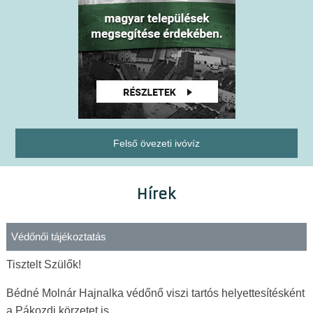
Felső övezeti ivóvíz
Hírek
Védőnői tájékoztatás
Tisztelt Szülők!
Bédné Molnár Hajnalka védőnő viszi tartós helyettesítésként
a Pákozdi körzetet is.