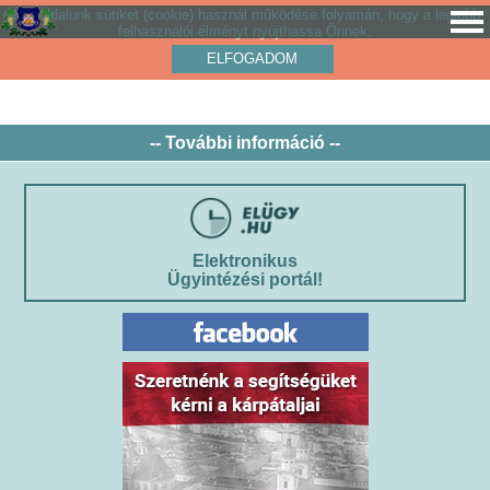
Weboldalunk sütiket (cookie) használ működése folyamán, hogy a legjobb
felhasználói élményt nyújthassa Önnek.
ELFOGADOM
-- További információ --
Elektronikus
Ügyintézési portál!