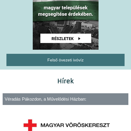
Felső övezeti ivóvíz
Hírek
Véradás Pákozdon, a Művelődési Házban: