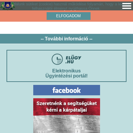
Weboldalunk sütiket (cookie) használ működése folyamán, hogy a legjobb
felhasználói élményt nyújthassa Önnek.
ELFOGADOM
-- További információ --
Elektronikus
Ügyintézési portál!