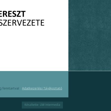
g fenntartva!
Adatkezelési Tájékoztató
Készítette: LIW Intermedia