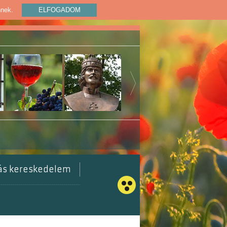
nnek.
ELFOGADOM
tás kereskedelem