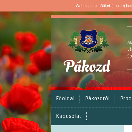
Weboldalunk sütiket (cookie) ha
Ma
Lá
So
Főoldal
Pákozdról
Pro
Kapcsolat