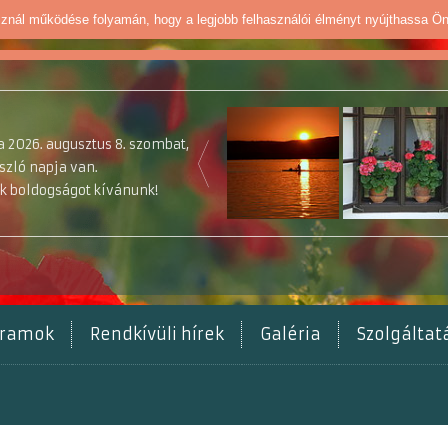
sznál működése folyamán, hogy a legjobb felhasználói élményt nyújthassa Ö
 2026. augusztus 8. szombat,
szló napja van.
k boldogságot kívánunk!
gramok
Rendkívüli hírek
Galéria
Szolgálta