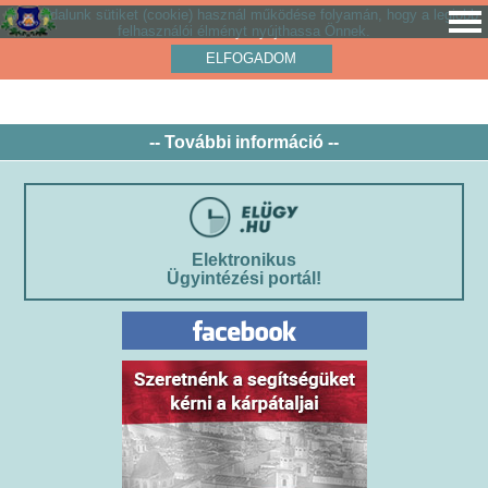
Weboldalunk sütiket (cookie) használ működése folyamán, hogy a legjobb
felhasználói élményt nyújthassa Önnek.
ELFOGADOM
-- További információ --
Elektronikus
Ügyintézési portál!