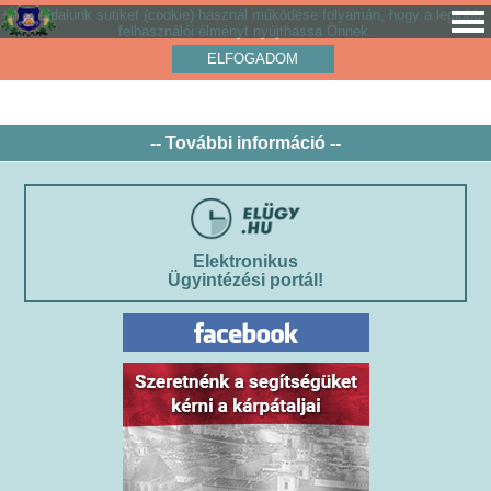
Weboldalunk sütiket (cookie) használ működése folyamán, hogy a legjobb
felhasználói élményt nyújthassa Önnek.
ELFOGADOM
-- További információ --
Elektronikus
Ügyintézési portál!