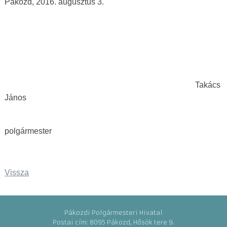
Pákozd, 2016. augusztus 3.
Takács
János
polgármester
Vissza
Pákozdi Polgármesteri Hivatal
Postai cím: 8095 Pákozd, Hősök tere 9.