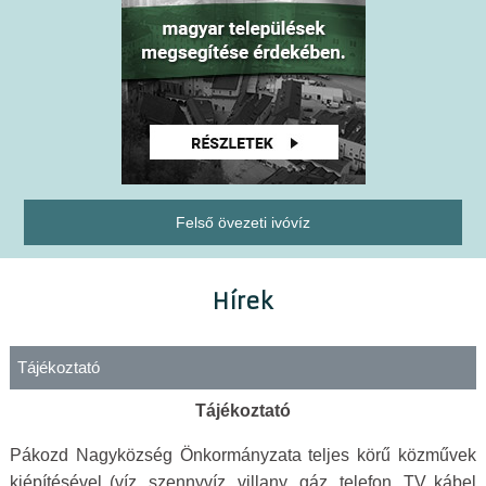
Felső övezeti ivóvíz
Hírek
Tájékoztató
Tájékoztató
Pákozd Nagyközség Önkormányzata teljes körű közművek
kiépítésével (víz, szennyvíz, villany, gáz, telefon, TV kábel