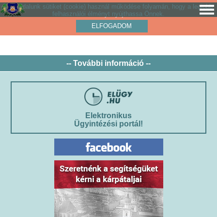
Weboldalunk sütiket (cookie) használ működése folyamán, hogy a legjobb
felhasználói élményt nyújthassa Önnek.
ELFOGADOM
-- További információ --
Elektronikus
Ügyintézési portál!