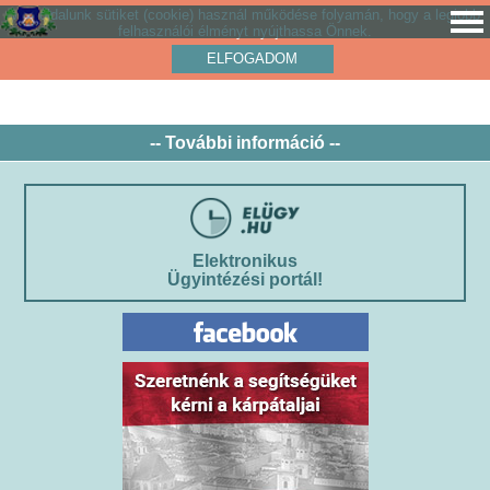
Weboldalunk sütiket (cookie) használ működése folyamán, hogy a legjobb
felhasználói élményt nyújthassa Önnek.
ELFOGADOM
-- További információ --
Elektronikus
Ügyintézési portál!