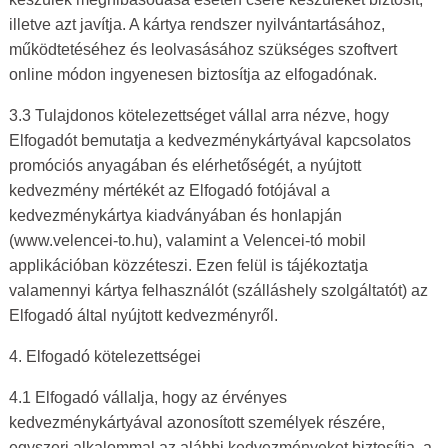
illetve azt javítja. A kártya rendszer nyilvántartásához,
működtetéséhez és leolvasásához szükséges szoftvert
online módon ingyenesen biztosítja az elfogadónak.
3.3 Tulajdonos kötelezettséget vállal arra nézve, hogy
Elfogadót bemutatja a kedvezménykártyával kapcsolatos
promóciós anyagában és elérhetőségét, a nyújtott
kedvezmény mértékét az Elfogadó fotójával a
kedvezménykártya kiadványában és honlapján
(www.velencei-to.hu), valamint a Velencei-tó mobil
applikációban közzéteszi. Ezen felül is tájékoztatja
valamennyi kártya felhasználót (szálláshely szolgáltatót) az
Elfogadó által nyújtott kedvezményről.
4. Elfogadó kötelezettségei
4.1 Elfogadó vállalja, hogy az érvényes
kedvezménykártyával azonosított személyek részére,
egyszeri alkalommal az alábbi kedvezményeket biztosítja, a