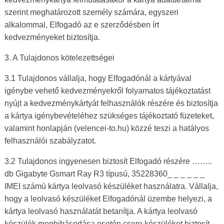
szerint meghatározott személy számára, egyszeri
alkalommal, Elfogadó az e szerződésben írt
kedvezményeket biztosítja.
3. A Tulajdonos kötelezettségei
3.1 Tulajdonos vállalja, hogy Elfogadónál a kártyával
igénybe vehető kedvezményekről folyamatos tájékoztatást
nyújt a kedvezménykártyát felhasználók részére és biztosítja
a kártya igénybevételéhez szükséges tájékoztató füzeteket,
valamint honlapján (velencei-to.hu) közzé teszi a hatályos
felhasználói szabályzatot.
3.2 Tulajdonos ingyenesen biztosít Elfogadó részére ……..
db Gigabyte Gsmart Ray R3 típusú, 35228360_ _ _ _ _ _
IMEI számú kártya leolvasó készüléket használatra. Vállalja,
hogy a leolvasó készüléket Elfogadónál üzembe helyezi, a
kártya leolvasó használatát betanítja. A kártya leolvasó
készülék meghibásodása esetén csere készüléket biztosít,