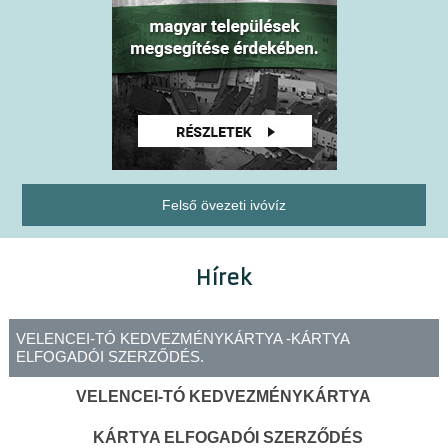
Felső övezeti ivóvíz
Hírek
VELENCEI-TÓ KEDVEZMÉNYKÁRTYA -KÁRTYA
ELFOGADÓI SZERZŐDÉS.
VELENCEI-TÓ KEDVEZMÉNYKÁRTYA
KÁRTYA ELFOGADÓI SZERZŐDÉS