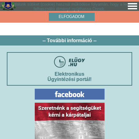
Weboldalunk sütiket (cookie) használ működése folyamán, hogy a legjobb
felhasználói élményt nyújthassa Önnek.
ELFOGADOM
-- További információ --
Elektronikus
Ügyintézési portál!