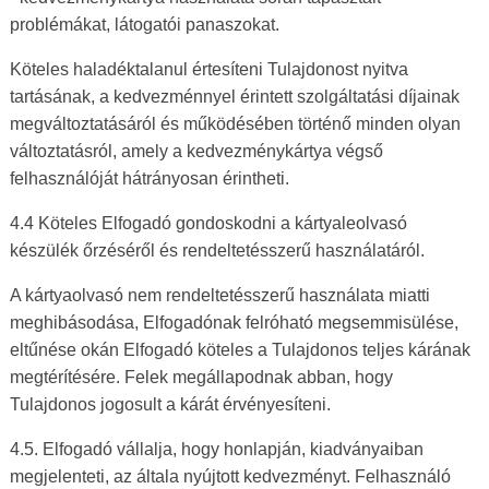
problémákat, látogatói panaszokat.
Köteles haladéktalanul értesíteni Tulajdonost nyitva
tartásának, a kedvezménnyel érintett szolgáltatási díjainak
megváltoztatásáról és működésében történő minden olyan
változtatásról, amely a kedvezménykártya végső
felhasználóját hátrányosan érintheti.
4.4 Köteles Elfogadó gondoskodni a kártyaleolvasó
készülék őrzéséről és rendeltetésszerű használatáról.
A kártyaolvasó nem rendeltetésszerű használata miatti
meghibásodása, Elfogadónak felróható megsemmisülése,
eltűnése okán Elfogadó köteles a Tulajdonos teljes kárának
megtérítésére. Felek megállapodnak abban, hogy
Tulajdonos jogosult a kárát érvényesíteni.
4.5. Elfogadó vállalja, hogy honlapján, kiadványaiban
megjelenteti, az általa nyújtott kedvezményt. Felhasználó