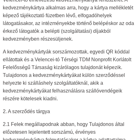
kedvezménykártya alkalmas arra, hogy a kártya mellékletét
képező tájékoztató füzetben lévő, elfogadóhelyek
látogatásakor, az intézményekbe történő belépéskor az oda
érkező látogatók a belépti (szolgáltatási) díjakból
kedvezményben részesüljenek.
A kedvezménykártyák sorszámozottak, egyedi QR kóddal
ellátottak és a Velencei-tó Térségi TDM Nonprofit Korlátolt
Felelősségű Társaság kizárólagos tulajdonát képezik.
Tulajdonos a kedvezménykártyákat külön szerződéssel
helyezte ki szálláshely szolgáltatóknál, akik a
kedvezménykártyákat felhasználásra szállóvendégeik
részére kötelesek kiadni.
2. A szerződés tárgya
2.1 Felek megállapodnak abban, hogy Tulajdonos által
előzetesen lejelentett sorszámú, érvényes
kedvezménykártya felmutatásakor a kártya adattartalma