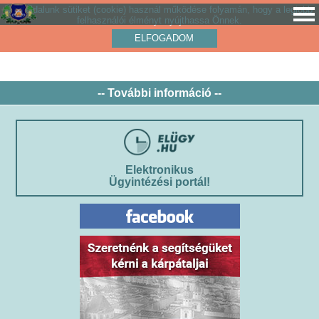
Weboldalunk sütiket (cookie) használ működése folyamán, hogy a legjobb
felhasználói élményt nyújthassa Önnek.
ELFOGADOM
-- További információ --
Elektronikus
Ügyintézési portál!