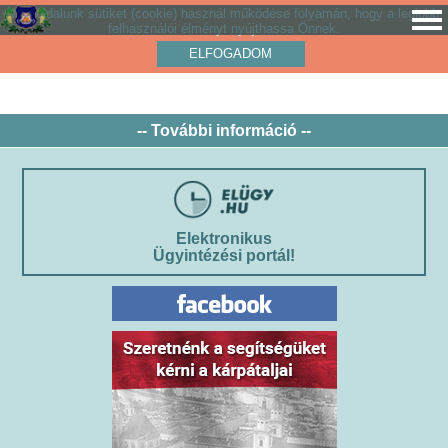
Weboldalunk sütiket (cookie) használ működése folyamán, hogy a legjobb
felhasználói élményt nyújthassa Önnek.
ELFOGADOM
-- További információ --
Elektronikus
Ügyintézési portál!