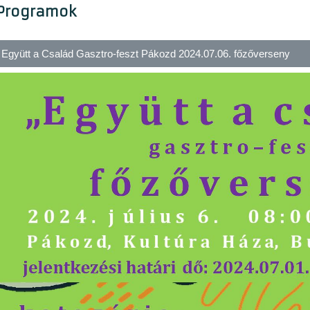
Programok
Együtt a Család Gasztro-feszt Pákozd 2024.07.06. főzőverseny