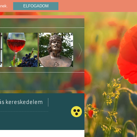
nnek.
ELFOGADOM
tás kereskedelem