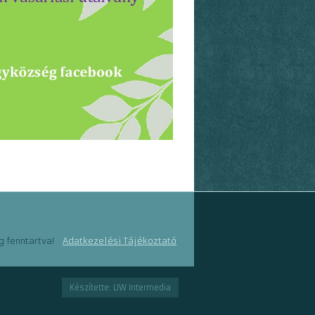
g fenntartva!
Adatkezelési Tájékoztató
Készítette: LIW Intermedia