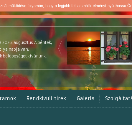
sznál működése folyamán, hogy a legjobb felhasználói élményt nyújthassa Ö
 2026. augusztus 7. péntek,
olya napja van.
k boldogságot kívánunk!
gramok
Rendkívüli hírek
Galéria
Szolgálta