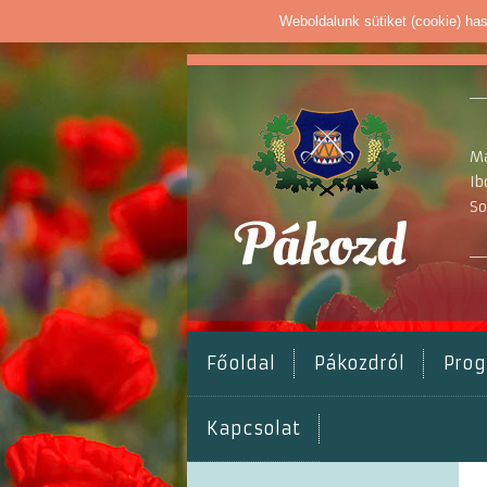
Weboldalunk sütiket (cookie) ha
Ma
Ib
So
Főoldal
Pákozdról
Pro
Kapcsolat