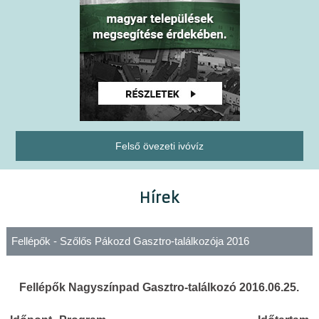
Felső övezeti ivóvíz
Hírek
Fellépők - Szőlős Pákozd Gasztro-találkozója 2016
Fellépők Nagyszínpad Gasztro-találkozó 2016.06.25.