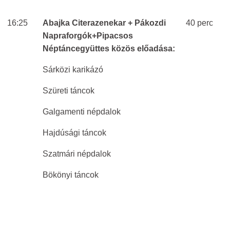
16:25
Abajka Citerazenekar + Pákozdi
40 perc
Napraforgók+Pipacsos
Néptáncegyüttes közös előadása:
Sárközi karikázó
Szüreti táncok
Galgamenti népdalok
Hajdúsági táncok
Szatmári népdalok
Bökönyi táncok