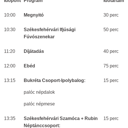
Időpont
Program
Időtartam
10:00
Megnyitó
30 perc
10:30
Székesfehérvári Ifjúsági
50 perc
Fúvószenekar
11:20
Díjátadás
40 perc
12:00
Ebéd
75 perc
13:15
Bukréta Csoport-Ipolybalog:
15 perc
palóc népdalok
palóc népmese
13:35
Székesfehérvári Szamóca + Rubin
15 perc
Néptánccsoport: