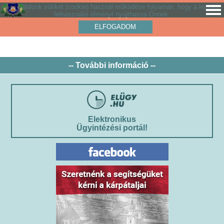
Weboldalunk sütiket (cookie) használ működése folyamán, hogy a legjobb
felhasználói élményt nyújthassa Önnek.
ELFOGADOM
-- További információ --
Elektronikus
Ügyintézési portál!