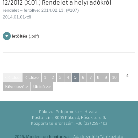
12/2012 (X.01.) Rendelet a helyi adókról
rendelet – feltöltve: 2014.02.13. (#107)
2014.01.01-től
letöltés
(.pdf)
4
<< Első
< Előző
1
2
3
4
5
6
7
8
9
10
Következő >
Utolsó >>
Pákozdi Polgármesteri Hivatal
Postai cím: 8095 Pákozd, Hősök tere 9.
Központi telefonszám: +36 (22) 258-403
2026. Minden jog fenntartva!
Adatkezelési Tájékoztató