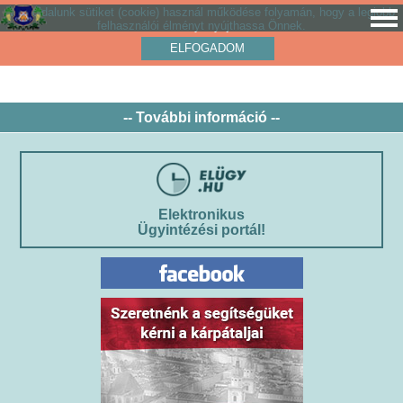
Weboldalunk sütiket (cookie) használ működése folyamán, hogy a legjobb
felhasználói élményt nyújthassa Önnek.
ELFOGADOM
-- További információ --
Elektronikus
Ügyintézési portál!