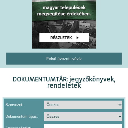
Felső övezeti ivóvíz
DOKUMENTUMTÁR: jegyzőkönyvek,
rendeletek
Szervezet:
Dokumentum típus: