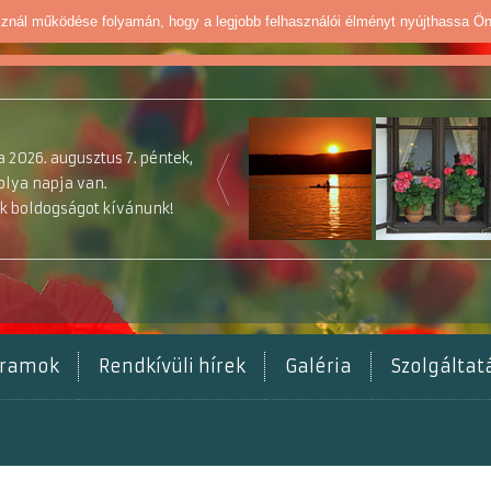
sznál működése folyamán, hogy a legjobb felhasználói élményt nyújthassa Ö
 2026. augusztus 7. péntek,
olya napja van.
k boldogságot kívánunk!
gramok
Rendkívüli hírek
Galéria
Szolgálta