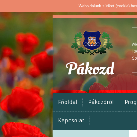
Weboldalunk sütiket (cookie) ha
Ma
Ib
So
Főoldal
Pákozdról
Pro
Kapcsolat