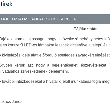
Hírek
TÁJÉKOZTATÁS LÁMPATESTEK CSERÉJÉRŐL
Tájékoztatás
Tájékoztatom a lakosságot, hogy a következő néhány hetes idő
új és korszerű LED-es lámpákra lesznek kicserélve a település t
A kivitelezés ideje alatt előforduló esetleges zavarokért elnézést
Egyben kérjük azt, hogy a bejelentéseket, észrevételeket
Hivatalához szíveskedjenek bejelenteni.
A további intézkedéseket a hivatal kijelölt munkatársa fogja meg
Takács János