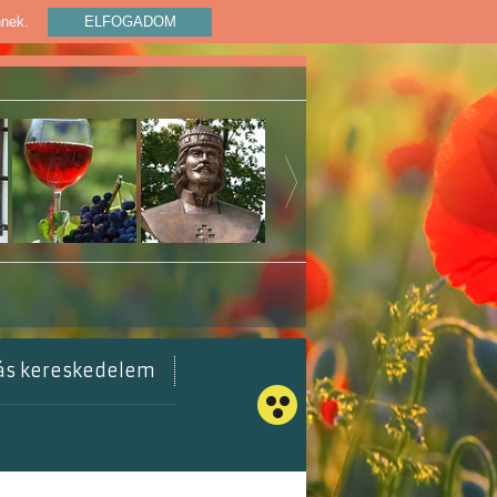
nnek.
ELFOGADOM
tás kereskedelem