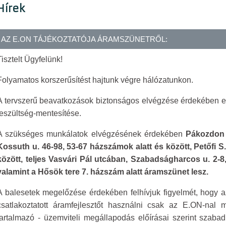
Hírek
AZ E.ON TÁJÉKOZTATÓJA ÁRAMSZÜNETRŐL:
Tisztelt Ügyfelünk!
Folyamatos korszerűsítést hajtunk végre hálózatunkon.
A tervszerű beavatkozások biztonságos elvégzése érdekében e
feszültség-mentesítése.
A szükséges munkálatok elvégzésének érdekében
Pákozdon 2
Kossuth u. 46-98, 53-67 házszámok alatt és között, Petőfi S.
között, teljes Vasvári Pál utcában, Szabadságharcos u. 2-8
valamint a Hősök tere 7. házszám alatt áramszünet lesz.
A balesetek megelőzése érdekében felhívjuk figyelmét, hogy a
csatlakoztatott áramfejlesztőt használni csak az E.ON-nal me
tartalmazó - üzemviteli megállapodás előírásai szerint szabad