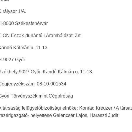
Királysor 1/A.
H-8000 Székesfehérvár
E.ON Észak-dunántúli Áramhálózati Zrt.
Kandó Kálmán u. 11-13.
H-9027 Győr
Székhely:9027 Győr, Kandó Kálmán u. 11-13.
Cégjegyzékszám: 08-10-001534
Győri Törvényszék mint Cégbíróság
A társaság felügyelőbizottsági elnöke: Konrad Kreuzer / A társ
vezérigazgató- helyettese Gelencsér Lajos, Haraszti Judit