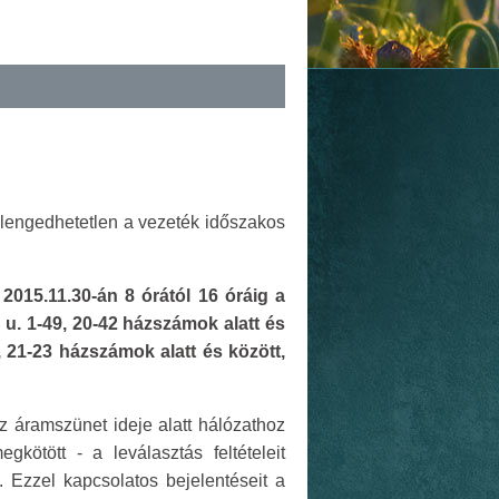
lengedhetetlen a vezeték időszakos
015.11.30-án 8 órától 16 óráig a
 u. 1-49, 20-42 házszámok alatt és
, 21-23 házszámok alatt és között,
z áramszünet ideje alatt hálózathoz
gkötött - a leválasztás feltételeit
. Ezzel kapcsolatos bejelentéseit a