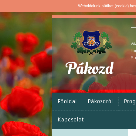
Weboldalunk sütiket (cookie) ha
Ma
Ib
So
Főoldal
Pákozdról
Pro
Kapcsolat