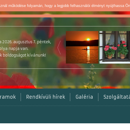
sznál működése folyamán, hogy a legjobb felhasználói élményt nyújthassa Ö
 2026. augusztus 7. péntek,
olya napja van.
k boldogságot kívánunk!
gramok
Rendkívüli hírek
Galéria
Szolgálta