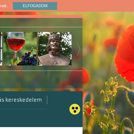
nnek.
ELFOGADOM
tás kereskedelem