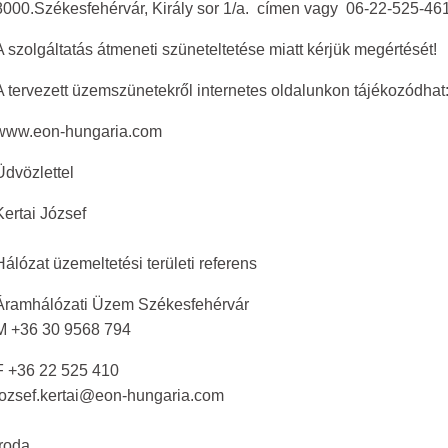
8000.Székesfehérvár, Király sor 1/a. címen vagy 06-22-525-461
A szolgáltatás átmeneti szüneteltetése miatt kérjük megértését!
A tervezett üzemszünetekről internetes oldalunkon tájékozódhat
www.eon-hungaria.com
Üdvözlettel
Kertai József
Hálózat üzemeltetési területi referens
Áramhálózati Üzem Székesfehérvár
M +36 30 9568 794
F +36 22 525 410
jozsef.kertai@eon-hungaria.com
Iroda