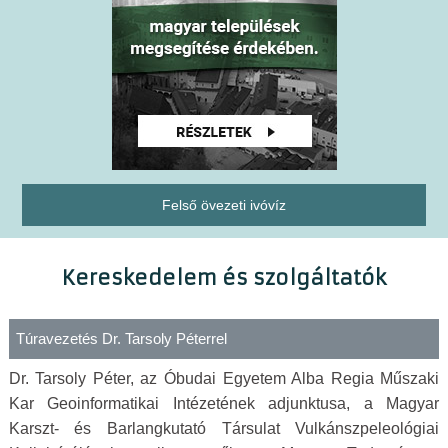
Felső övezeti ivóvíz
Kereskedelem és szolgáltatók
Túravezetés Dr. Tarsoly Péterrel
Dr. Tarsoly Péter,
az Óbudai Egyetem Alba Regia Műszaki
Kar Geoinformatikai Intézetének adjunktusa, a Magyar
Karszt- és Barlangkutató Társulat Vulkánszpeleológiai