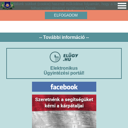
Weboldalunk sütiket (cookie) használ működése folyamán, hogy a legjobb
felhasználói élményt nyújthassa Önnek.
ELFOGADOM
-- További információ --
Elektronikus
Ügyintézési portál!