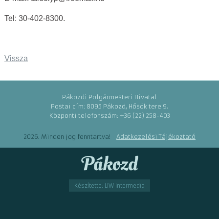
Tel: 30-402-8300.
Vissza
Pákozdi Polgármesteri Hivatal
Postai cím: 8095 Pákozd, Hősök tere 9.
Központi telefonszám: +36 (22) 258-403
2026. Minden jog fenntartva!
Adatkezelési Tájékoztató
Készítette: LIW Intermedia