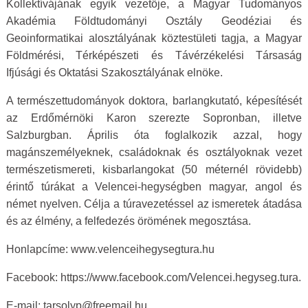
Kollektívájának egyik vezetője, a Magyar Tudományos
Akadémia Földtudományi Osztály Geodéziai és
Geoinformatikai alosztályának köztestületi tagja, a Magyar
Földmérési, Térképészeti és Távérzékelési Társaság
Ifjúsági és Oktatási Szakosztályának elnöke.
A természettudományok doktora, barlangkutató, képesítését
az Erdőmérnöki Karon szerezte Sopronban, illetve
Salzburgban. Április óta foglalkozik azzal, hogy
magánszemélyeknek, családoknak és osztályoknak vezet
természetismereti, kisbarlangokat (50 méternél rövidebb)
érintő túrákat a Velencei-hegységben magyar, angol és
német nyelven. Célja a túravezetéssel az ismeretek átadása
és az élmény, a felfedezés örömének megosztása.
Honlapcíme: www.velenceihegysegtura.hu
Facebook: https://www.facebook.com/Velencei.hegyseg.tura.
E-mail: tarsolyp@freemail.hu