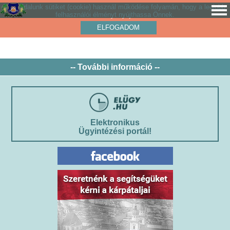
Weboldalunk sütiket (cookie) használ működése folyamán, hogy a legjobb
felhasználói élményt nyújthassa Önnek.
ELFOGADOM
-- További információ --
Elektronikus
Ügyintézési portál!