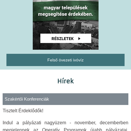
Felső övezeti ivóvíz
Hírek
Szakértői Konferenciák
Tisztelt Érdeklődők!
Indul a pályázati nagyüzem - november, decemberben
megjelennek az Operatív Programok újabb pályázatai.