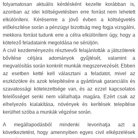
folyamatosan aktuális kérdésként kezelte korábban is,
azonban az idei költségvetésben erre forrást nem lehetett
elkülöníteni. Kérésemre a jövő évben a költségvetés
előkészítése során a pénzügyi bizottság meg fogja vizsgálni,
mekkora forrást tudunk erre a célra elkülöníteni úgy, hogy a
kötelező feladataink megoldása ne sérüljön.
A civil kezdeményezés résztvevői felajánlották a játszóterek
bővítése céljára adományok gyűjtését, valamint a
megvalósítás során konkrét munkák megszervezését. Ebben
az esetben ketté kell választani a feladatot, mivel az
eszközökre és azok telepítésére a gyártónak garanciális és
szavatossági kötelezettsége van, és az ezzel kapcsolatos
felelősséget senki nem vállalhatja magára. Ezért csak az
elhelyezés kialakítása, növények és kerítések telepítése
kerülhet szóba a munkák végzése során.
A megállapodásból mindenki levonhatja azt a
következtetést, hogy amennyiben egyes civil elképzelések