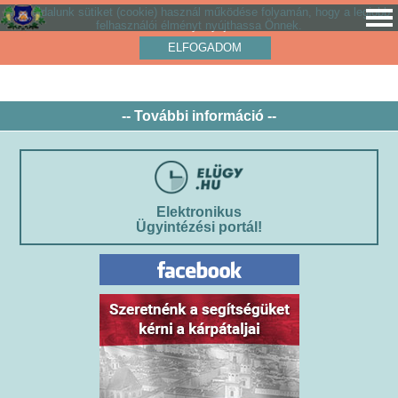
Weboldalunk sütiket (cookie) használ működése folyamán, hogy a legjobb
felhasználói élményt nyújthassa Önnek.
ELFOGADOM
-- További információ --
Elektronikus
Ügyintézési portál!