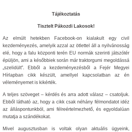
Tájékoztatás
Tisztelt Pákozdi Lakosok!
Az elmúlt hetekben Facebook-on kialakult egy civil
kezdeményezés, amelyik azzal az ötlettel áll a nyilvánosság
elé, hogy a falu központi terén EU normák szerinti játszótér
épüljön, ami a későbbiek során már traktorgumi megoldássá
„szelidült”. Ebből a kezdeményezésből a Fejér Megyei
Hírlapban cikk készült, amellyel kapcsolatban az én
véleményemet is kikérték.
A teljes szöveget – kérdés és arra adott válasz – csatoljuk.
Ebből látható az, hogy a cikk csak néhány félmondatot idéz
az álláspontunkból, ami félreértelmezhető, és egyoldalúan
mutatja a szándékokat.
Mivel augusztusban is voltak olyan aktuális ügyeink,