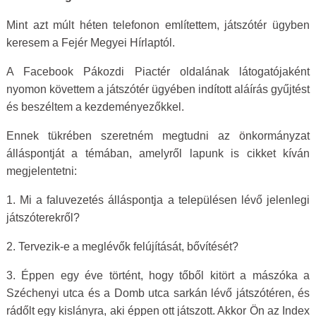
Mint azt múlt héten telefonon említettem, játszótér ügyben
keresem a Fejér Megyei Hírlaptól.
A Facebook Pákozdi Piactér oldalának látogatójaként
nyomon követtem a játszótér ügyében indított aláírás gyűjtést
és beszéltem a kezdeményezőkkel.
Ennek tükrében szeretném megtudni az önkormányzat
álláspontját a témában, amelyről lapunk is cikket kíván
megjelentetni:
1. Mi a faluvezetés álláspontja a településen lévő jelenlegi
játszóterekről?
2. Tervezik-e a meglévők felújítását, bővítését?
3. Éppen egy éve történt, hogy tőből kitört a mászóka a
Széchenyi utca és a Domb utca sarkán lévő játszótéren, és
rádőlt egy kislányra, aki éppen ott játszott. Akkor Ön az Index