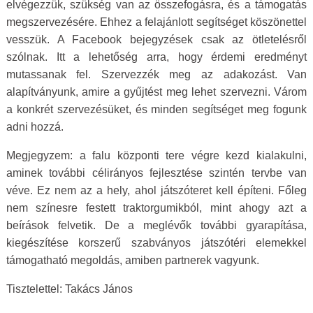
elvégezzük, szükség van az összefogásra, és a támogatás
megszervezésére. Ehhez a felajánlott segítséget köszönettel
vesszük. A Facebook bejegyzések csak az ötletelésről
szólnak. Itt a lehetőség arra, hogy érdemi eredményt
mutassanak fel. Szervezzék meg az adakozást. Van
alapítványunk, amire a gyűjtést meg lehet szervezni. Várom
a konkrét szervezésüket, és minden segítséget meg fogunk
adni hozzá.
Megjegyzem: a falu központi tere végre kezd kialakulni,
aminek további célirányos fejlesztése szintén tervbe van
véve. Ez nem az a hely, ahol játszóteret kell építeni. Főleg
nem színesre festett traktorgumikból, mint ahogy azt a
beírások felvetik. De a meglévők további gyarapítása,
kiegészítése korszerű szabványos játszótéri elemekkel
támogatható megoldás, amiben partnerek vagyunk.
Tisztelettel: Takács János