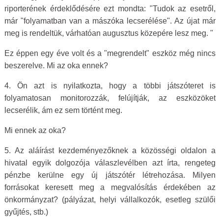
riporterének érdeklődésére ezt mondta: "Tudok az esetről,
már "folyamatban van a mászóka lecserélése". Az újat már
meg is rendeltük, várhatóan augusztus közepére lesz meg. "
Ez éppen egy éve volt és a "megrendelt" eszköz még nincs
beszerelve. Mi az oka ennek?
4. Ön azt is nyilatkozta, hogy a többi játszóteret is
folyamatosan monitorozzák, felújítják, az eszközöket
lecserélik, ám ez sem történt meg.
Mi ennek az oka?
5. Az aláírást kezdeményezőknek a közösségi oldalon a
hivatal egyik dolgozója válaszlevélben azt írta, rengeteg
pénzbe kerülne egy új játszótér létrehozása. Milyen
forrásokat keresett meg a megvalósítás érdekében az
önkormányzat? (pályázat, helyi vállalkozók, esetleg szülői
gyűjtés, stb.)