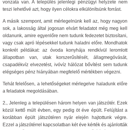
vonzata van. A település jelenlegi pénzügyi helyzete nem
teszi lehetővé azt, hogy ilyen célokra elkülönítsünk forrást.
A másik szempont, amit mérlegelnünk kell az, hogy nagyon
sok, a lakosság által jogosan elvárt feladatot még meg kell
oldanunk, amire egyenlőre nem tudunk fedezetet biztosítani,
vagy csak apró lépésekkel tudunk haladni előre. Mondhatok
konkrét példákat: az óvoda konyhája rendkívül leromlott
állapotban van, utak korszerűsítését, állagmegóvását,
csapadékvíz elvezetést, ivóvíz hálózat bővítést sem tudunk
elégséges pénz hiányában megfelelő mértékben végezni.
Tehát felelősen, a lehetőségeket mérlegelve haladunk előre
a feladatok megoldásában.
2., Jelenleg a településen három helyen van játszótér. Ezek
közül kettő múlt évben, egy pedig öt éve épült. Felújítást a
korábban épült játszótéren nyár elején hajtottunk végre.
Ezzel a játszótérrel kapcsolatban két éve kérték és ajánlották