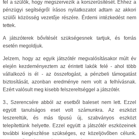
fel a szülők, hogy megszervezik a korszerűsítését. Ehhez a
pénzügyi segítségről írásos nyilatkozatot adtam az akkori
szülői közösség vezetője részére. Érdemi intézkedést nem
tettek.
A játszóterek bővítését szükségesnek tartjuk, és forrás
esetén megoldjuk.
Jelzem, hogy az egyik játszótér megvalósításakor múlt év
elején kezdeményeztem az érintett lakók felé - ahol több
vállalkozó is él - az összefogást, a pénzbeli támogatást
biztosítását, azonban eredménye nem volt a felhívásnak.
Ezért valósult meg kisebb felszereltséggel a játszótér.
3., Szerencsére abból az esetből baleset nem lett. Ezzel
együtt tanulságos eset volt számunkra. Az eszközt
leszereltük, és más típusú új, szabványos eszközt
telepítettünk helyette. Ezzel együtt a játszótér eszközeinek
további kiegészítése szükséges, ez közeljövőben célunk.