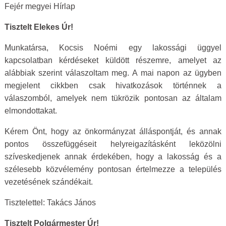
Fejér megyei Hírlap
Tisztelt Elekes Úr!
Munkatársa, Kocsis Noémi egy lakossági üggyel
kapcsolatban kérdéseket küldött részemre, amelyet az
alábbiak szerint válaszoltam meg. A mai napon az ügyben
megjelent cikkben csak hivatkozások történnek a
válaszomból, amelyek nem tükrözik pontosan az általam
elmondottakat.
Kérem Önt, hogy az önkormányzat álláspontját, és annak
pontos összefüggéseit helyreigazításként leközölni
szíveskedjenek annak érdekében, hogy a lakosság és a
szélesebb közvélemény pontosan értelmezze a település
vezetésének szándékait.
Tisztelettel: Takács János
Tisztelt Polgármester Úr!