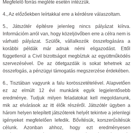
Megfelelő forrás megléte esetén intézzük.
4., Az előzőekben leírtakkal erre a kérdésre válaszoltam.
5., Játszótér építésre jelenleg nincs pályázat kiírva.
Információm arról van, hogy közeljövőben erre a célra nem is
várható pályázat. Szülők, vállalkozók összefogására a
korábbi példák már adnak némi eligazodást. Ettől
függetlenül a Civil bizottságot megbíztuk az együttműködés
szervezésével. De az ötletgazdák is sokat tehetnek az
összefogás, a pénzügyi támogatás megszerzése érdekében.
6., Tisztában vagyunk a falu korösszetételével. Alapvetően
ez az elmúlt 12 évi munkánk egyik legjelentősebb
eredménye. Tudjuk milyen feladatokat kell megoldanunk,
mik az elvárások az itt élők részéről. Játszótér ügyben a
három helyen telepített játszóterek helyét tekintve a jelenlegi
igényeket megfelelően lefedik. Bővítésük, korszerűsítésük
célunk. Azonban ahhoz, hogy ezt eredményesen