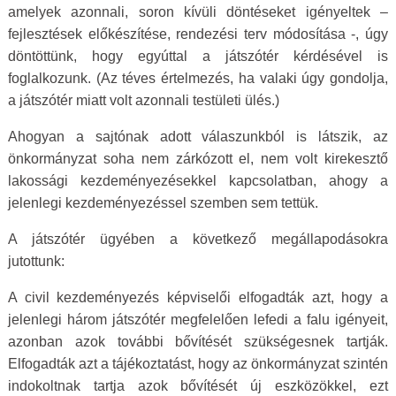
amelyek azonnali, soron kívüli döntéseket igényeltek –
fejlesztések előkészítése, rendezési terv módosítása -, úgy
döntöttünk, hogy egyúttal a játszótér kérdésével is
foglalkozunk. (Az téves értelmezés, ha valaki úgy gondolja,
a játszótér miatt volt azonnali testületi ülés.)
Ahogyan a sajtónak adott válaszunkból is látszik, az
önkormányzat soha nem zárkózott el, nem volt kirekesztő
lakossági kezdeményezésekkel kapcsolatban, ahogy a
jelenlegi kezdeményezéssel szemben sem tettük.
A játszótér ügyében a következő megállapodásokra
jutottunk:
A civil kezdeményezés képviselői elfogadták azt, hogy a
jelenlegi három játszótér megfelelően lefedi a falu igényeit,
azonban azok további bővítését szükségesnek tartják.
Elfogadták azt a tájékoztatást, hogy az önkormányzat szintén
indokoltnak tartja azok bővítését új eszközökkel, ezt