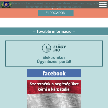
Weboldalunk sütiket (cookie) használ működése folyamán, hogy a legjobb
felhasználói élményt nyújthassa Önnek.
ELFOGADOM
-- További információ --
Elektronikus
Ügyintézési portál!