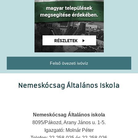
Felső övezeti ivóvíz
Nemeskócsag Általános Iskola
Nemeskócsag Általános iskola
8095/Pákozd, Arany János u. 1-5.
Igazgató: Molnár Péter
Telefon: 22-258-025 és 22-258-026